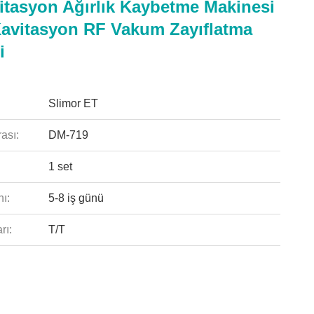
itasyon Ağırlık Kaybetme Makinesi
avitasyon RF Vakum Zayıflatma
i
Slimor ET
ası:
DM-719
1 set
ı:
5-8 iş günü
rı:
T/T