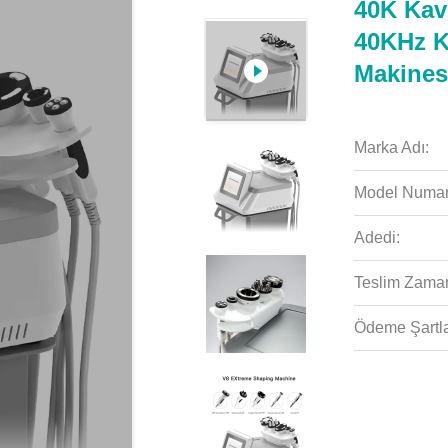
40K Kav
40KHz K
Makines
Marka Adı:
Model Numar
Adedi:
Teslim Zaman
Ödeme Şartla