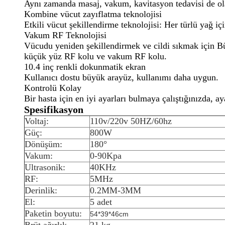
Aynı zamanda masaj, vakum, kavitasyon tedavisi de ola
Kombine vücut zayıflatma teknolojisi
Etkili vücut şekillendirme teknolojisi: Her türlü yağ 
Vakum RF Teknolojisi
Vücudu yeniden şekillendirmek ve cildi sıkmak için Bü
küçük yüz RF kolu ve vakum RF kolu.
10.4 inç renkli dokunmatik ekran
Kullanıcı dostu büyük arayüz, kullanımı daha uygun.
Kontrolü Kolay
Bir hasta için en iyi ayarları bulmaya çalıştığınızda, a
Spesifikasyon
Voltaj:
110v/220v 50HZ/60hz
Güç:
800W
Dönüşüm:
180°
Vakum:
0-90Kpa
Ultrasonik:
40KHz
RF:
5MHz
Derinlik:
0.2MM-3MM
El:
5 adet
Paketin boyutu:
54*39*46cm