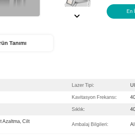
En İ
rün Tanımı
Lazer Tipi:
Ul
Kavitasyon Frekansı:
40
Sıklık:
4
 Azaltma, Cilt 
Ambalaj Bilgileri:
A