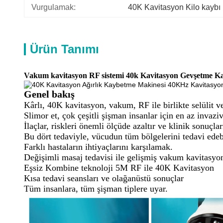
Vurgulamak:
40K Kavitasyon Kilo kaybı
Ürün Tanımı
Vakum kavitasyon RF sistemi 40k Kavitasyon Gevşetme Kav
Genel bakış
Kârlı, 40K kavitasyon, vakum, RF ile birlikte selülit v
Slimor et, çok çeşitli şişman insanlar için en az invazi
İlaçlar, riskleri önemli ölçüde azaltır ve klinik sonuçları 
Bu dört tedaviyle, vücudun tüm bölgelerini tedavi edebili
Farklı hastaların ihtiyaçlarını karşılamak.
Değişimli masaj tedavisi ile gelişmiş vakum kavitasyo
Eşsiz Kombine teknoloji 5M RF ile 40K Kavitasyon
Kısa tedavi seansları ve olağanüstü sonuçlar
Tüm insanlara, tüm şişman tiplere uyar.