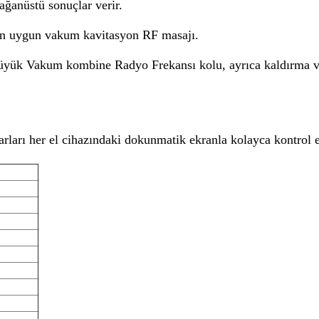
ğanüstü sonuçlar verir.
için uygun vakum kavitasyon RF masajı.
yük Vakum kombine Radyo Frekansı kolu, ayrıca kaldırma ve k
yarları her el cihazındaki dokunmatik ekranla kolayca kontrol e