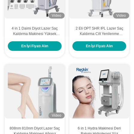
Video
Video
4 in 1 Daimi Diyot Lazer Saç
2 Eli OPT SHR IPL Lazer Saç
Kaldırma Makinesi Yüksek
Kaldırma Cilt Yenilenme
Güçlü Düzenlenebilir Nokta
Güzellik Makinesi
Boyutu
En İyi Fiyatı Alın
En İyi Fiyatı Alın
Video
808nm 810nm Diyot Lazer Saç
6 in 1 Hydra Makinesi Deri
Kaldırma Makinesi Ağrısız
Bakımı Hidroterapi Yüz