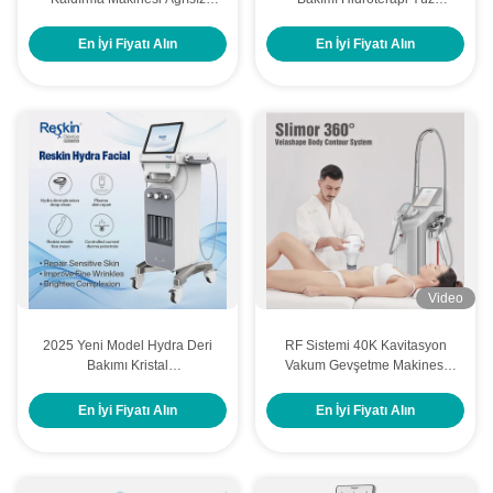
Kalıcı Saç Kaldırma Makinesi
Makinesi Karışıklık Kaldırma
Mikrodermabrasyon Makinesi
En İyi Fiyatı Alın
En İyi Fiyatı Alın
Video
2025 Yeni Model Hydra Deri
RF Sistemi 40K Kavitasyon
Bakımı Kristal
Vakum Gevşetme Makinesi
Mikrodermabrasyon Güzellik
Yağ çekme Kilo kaybı makinesi
Salonu Kullanımı
En İyi Fiyatı Alın
En İyi Fiyatı Alın