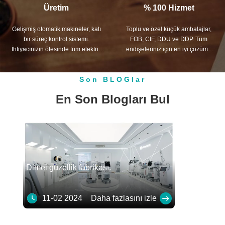
Üretim
% 100 Hizmet
Gelişmiş otomatik makineler, katı
Toplu ve özel küçük ambalajlar,
bir süreç kontrol sistemi.
FOB, CIF, DDU ve DDP. Tüm
İhtiyacınızın ötesinde tüm elektrik
endişeleriniz için en iyi çözümü
terminallerini üretebiliriz.
bulmanıza yardım edelim.
Son BLOGlar
En Son Blogları Bul
Dimei güzellik fabrikası.
11-02 2024
Daha fazlasını izle