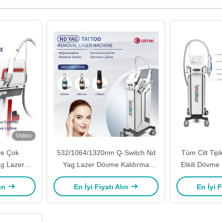
Video
ve Çok
532/1064/1320nm Q-Switch Nd
Tüm Cilt Tipl
ag Lazer
Yag Lazer Dövme Kaldırma
Etkili Dövme
si, Renkli
Makinesi Avustralya'da Pigmentli
Nd Yag Laz
lın
En İyi Fiyatı Alın
En İyi F
ve Çoklu
Lezyonlar ve Çok Renkli
Ma
ile
Dövmeler için