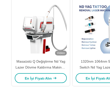
Video
Masaüstü Q Değiştirme Nd Yag
1320nm 1064nm 
Lazer Dövme Kaldırma Makinesi
Switch Nd Yag Laz
Karbon Peeling Yüz Cildinin
İndirme Makinesi Kar
En İyi Fiyatı Alın
En İyi Fiyatı A
Yenilenmesi
Cilt Yenilenme M