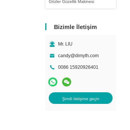
Gözler Güzellik Makinesi
Bizimle İletişim
Mr. LIU
candy@dimyth.com
0086 15920926401
Şimdi iletişime geçin