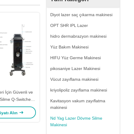
Diyot lazer saç çıkarma makinesi
OPT SHR IPL Lazer
hidro dermabrazyon makinesi
Yüz Bakım Makinesi
HIFU Yüz Germe Makinesi
pikosaniye Lazer Makinesi
Vücut zayıflama makinesi
kriyolipoliz zayıflama makinesi
eri İçin Güvenli ve
 Silme Q-Switched
Kavitasyon vakum zayıflatma
er Dövme Silme
makinesi
iyatı Alın
kinesi
Nd Yag Lazer Dövme Silme
Makinesi