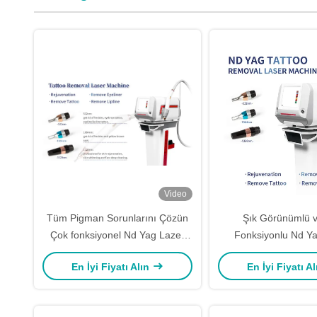
Video
Tüm Pigman Sorunlarını Çözün
Şık Görünümlü 
Çok fonksiyonel Nd Yag Lazer
Fonksiyonlu Nd Y
Dövme Çekme Makinesi
Dövme Silme Makine
En İyi Fiyatı Alın
En İyi Fiyatı A
Dokunmatik Ekran 
Dalga Boyları 