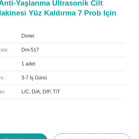
 Anti-Yaşlanma Ultrasonik Cilt
akinesi Yüz Kaldırma 7 Prob Için
Dimei
ası:
Dm-517
1 adet
ı:
3-7 İş Günü
rı:
L/C, D/A, D/P, T/T