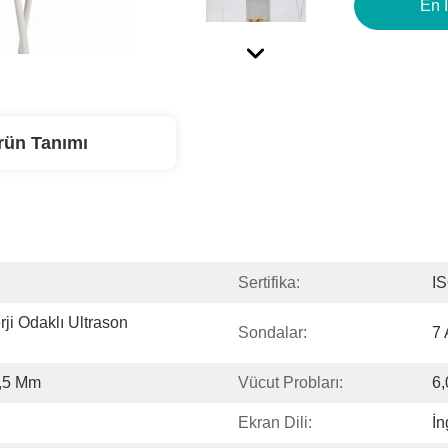
En İ
rün Tanımı
Sertifika:
I
i Odaklı Ultrason 
Sondalar:
7 
4,5 Mm
Vücut Probları:
6,
Ekran Dili:
İn