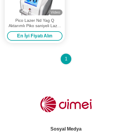
Video
Pico Lazer Nd Yag Q
Aktarımlı Piko saniyeli Lazer
Dövme Kaldırma Makinesi
En İyi Fiyatı Alın
532nm 755nm 1064nm
1
Sosyal Medya